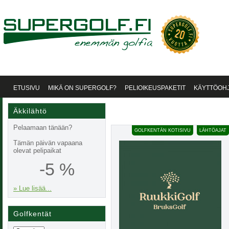
ETUSIVU
MIKÄ ON SUPERGOLF?
PELIOIKEUSPAKETIT
KÄYTTÖOH
Äkkilähtö
Pelaamaan tänään?
GOLFKENTÄN KOTISIVU
LÄHTÖAJAT
Tämän päivän vapaana
olevat pelipaikat
-5 %
» Lue lisää...
Golfkentät