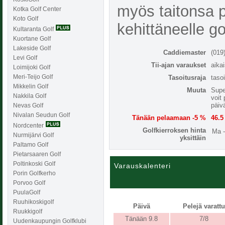
myös taitonsa 
Kotka Golf Center
Koto Golf
kehittäneelle gol
Kultaranta Golf
Kuortane Golf
Lakeside Golf
Caddiemaster
(019
Levi Golf
Tii-ajan varaukset
aika
Loimijoki Golf
Meri-Teijo Golf
Tasoitusraja
taso
Mikkelin Golf
Muuta
Supe
Nakkila Golf
voit
päiv
Nevas Golf
Nivalan Seudun Golf
Tänään pelaamaan -5 %
46.5
Nordcenter
Golfkierroksen hinta
Ma 
Nurmijärvi Golf
yksittäin
Paltamo Golf
Pietarsaaren Golf
Poltinkoski Golf
Varauskalenteri
Porin Golfkerho
Porvoo Golf
PuulaGolf
Ruuhikoskigolf
Päivä
Pelejä varattu
Ruukkigolf
Tänään 9.8
7/8
Uudenkaupungin Golfklubi