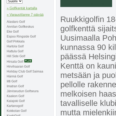
» Golfkentät kartalla
» Varaustilanne 7 päivää
Ruukkigolfin 18
Alastaro Golf
golfkenttä sijai
Annilan Golfkeskus
Eke Golf
Uusimaalla Poh
Espoo Ringside Golf
Golf Pirkkala
kunnassa 90 ki
Hartola Golf
Hattula Golf
päässä Helsingi
Hill Side Golf
Hirsala Golf
Kenttä on kauni
Hirvihaaran Golf
Holiday Club Golf Saimaa
metsään ja puol
Härmä Golf
Iitti Golf
pellolle rakenne
Imatran Golf
melkoisen haas
Järviseudun Golfseura
Kaakon Golf
tavalliselle klub
Kalajoki Golf
Kartanogolf
mutta mielenkii
Kokkolan Golf
KoskiGolf