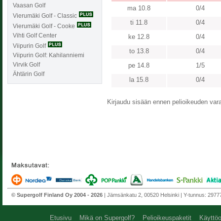
Vaasan Golf
ma 10.8
0/4
Vierumäki Golf - Classic
ti 11.8
0/4
Vierumäki Golf - Cooke
Vihti Golf Center
ke 12.8
0/4
Viipurin Golf
to 13.8
0/4
Viipurin Golf: Kahilanniemi
Virvik Golf
pe 14.8
1/5
Ähtärin Golf
la 15.8
0/4
Kirjaudu sisään ennen pelioikeuden varaa
© Supergolf Finland Oy 2004 - 2026
| Jämsänkatu 2, 00520 Helsinki | Y-tunnus: 297772
Etusivu
Mikä on Supergolf?
Pelioikeuspaketit
Käyttöo