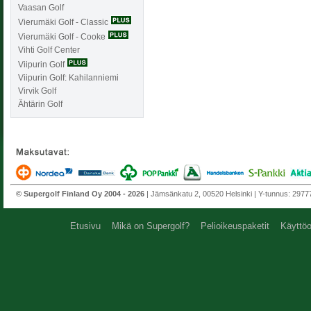
Vaasan Golf
Vierumäki Golf - Classic
Vierumäki Golf - Cooke
Vihti Golf Center
Viipurin Golf
Viipurin Golf: Kahilanniemi
Virvik Golf
Ähtärin Golf
© Supergolf Finland Oy 2004 - 2026
| Jämsänkatu 2, 00520 Helsinki | Y-tunnus: 297772
Etusivu
Mikä on Supergolf?
Pelioikeuspaketit
Käyttöo