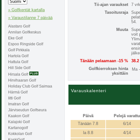
Tii-ajan varaukset
7 vr
» Golfkentät kartalla
Tasoitusraja
Supe
pela
» Varaustilanne 7 päivää
54.
Alastaro Golf
Muuta
Supe
Annilan Golfkeskus
voit 
Eke Golf
Ylimä
vara
Espoo Ringside Golf
ensi
Golf Pirkkala
jälk
Hartola Golf
Tänään pelaamaan -15 %
38.2
Hattula Golf
Hill Side Golf
Golfkierroksen hinta
Ma 
yksittäin
Hirsala Golf
Hirvihaaran Golf
Holiday Club Golf Saimaa
Varauskalenteri
Härmä Golf
Iitti Golf
Imatran Golf
Järviseudun Golfseura
Päivä
Pelejä varattu
Kaakon Golf
Kalajoki Golf
Tänään 7.8
6/14
Kartanogolf
la 8.8
4/14
Kokkolan Golf
KoskiGolf