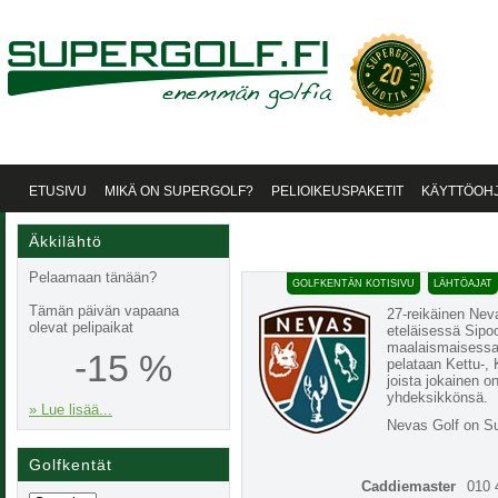
ETUSIVU
MIKÄ ON SUPERGOLF?
PELIOIKEUSPAKETIT
KÄYTTÖOH
Äkkilähtö
Pelaamaan tänään?
GOLFKENTÄN KOTISIVU
LÄHTÖAJAT
Tämän päivän vapaana
27-reikäinen Neva
olevat pelipaikat
eteläisessä Sip
maalaismaisessa
-15 %
pelataan Kettu-, 
joista jokainen on
yhdeksikkönsä.
» Lue lisää...
Nevas Golf on Su
Golfkentät
Caddiemaster
010 