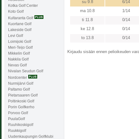
su 9.8
6/14
Kotka Golf Center
ma 10.8
1/14
Koto Golf
Kultaranta Golf
ti 11.8
0/14
Kuortane Golf
ke 12.8
0/14
Lakeside Golf
Levi Golf
to 13.8
0/14
Loimijoki Golf
Meri-Teijo Golf
Kirjaudu sisään ennen pelioikeuden varaa
Mikkelin Golf
Nakkila Golf
Nevas Golf
Nivalan Seudun Golf
Nordcenter
Nurmijärvi Golf
Paltamo Golf
Pietarsaaren Golf
Poltinkoski Golf
Porin Golfkerho
Porvoo Golf
PuulaGolf
Ruuhikoskigolf
Ruukkigolf
Uudenkaupungin Golfklubi