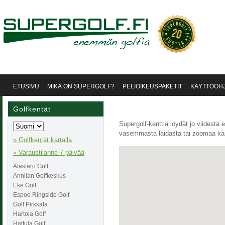
ETUSIVU
MIKÄ ON SUPERGOLF?
PELIOIKEUSPAKETIT
KÄYTTÖOH
Golfkentät
Supergolf-kenttiä löydät jo viidestä
vasemmasta laidasta tai zoomaa kar
» Golfkentät kartalla
» Varaustilanne 7 päivää
Alastaro Golf
Annilan Golfkeskus
Eke Golf
Espoo Ringside Golf
Golf Pirkkala
Hartola Golf
Hattula Golf