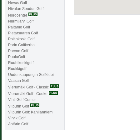
Nevas Golf
Nivalan Seudun Golf
Nordcenter
Nurmijärvi Golf
Paltamo Golf
Pietarsaaren Golf
Poltinkoski Golf
Porin Golfkerho
Porvoo Golf
PuulaGolf
Ruuhikoskigolf
Ruukkigolf
Uudenkaupungin Golfklubi
Vaasan Golf
Vierumäki Golf - Classic
Vierumäki Golf - Cooke
Vihti Golf Center
Viipurin Golf
Viipurin Golf: Kahilanniemi
Virvik Golf
Ähtärin Golf