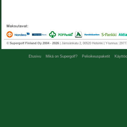
© Supergolf Finland Oy 2004 - 2026
| Jämsänkatu 2, 00520 Helsinki | Y-tunnus: 297772
Etusivu
Mikä on Supergolf?
Pelioikeuspaketit
Käyttöo