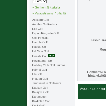
» Golfkentät kartalla
» Varaustilanne 7 päivää
Alastaro Golf
Annilan Golfkeskus
Eke Golf
Espoo Ringside Golf
Golf Pirkkala
Tasoitusra
Hartola Golf
Hattula Golf
Muu
Hill Side Golf
Hirsala Golf
Hirvihaaran Golf
Holiday Club Golf Saimaa
Härmä Golf
Golfkierroks
Iitti Golf
hinta yksittä
Imatran Golf
Järviseudun Golfseura
Kaakon Golf
Varauskalenter
Kalajoki Golf
Kartanogolf
Kokkolan Golf
KoskiGolf