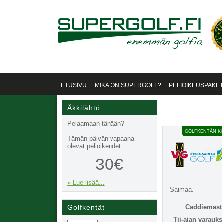
ETUSIVU
MIKÄ ON SUPERGOLF?
PELIOIKEUSPAKET
Äkkilähtö
Pelaamaan tänään?
GOLFKENTÄN KO
Tämän päivän vapaana
olevat pelioikeudet
30€
» Lue lisää...
Saimaa.
Golfkentät
Caddiemast
Tii-ajan varauks