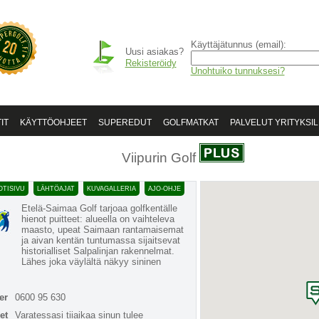
Käyttäjätunnus (email):
Uusi asiakas?
Rekisteröidy
Unohtuiko tunnuksesi?
IT
KÄYTTÖOHJEET
SUPEREDUT
GOLFMATKAT
PALVELUT YRITYKSIL
Viipurin Golf
TISIVU
LÄHTÖAJAT
KUVAGALLERIA
AJO-OHJE
Etelä-Saimaa Golf tarjoaa golfkentälle
hienot puitteet: alueella on vaihteleva
maasto, upeat Saimaan rantamaisemat
ja aivan kentän tuntumassa sijaitsevat
historialliset Salpalinjan rakennelmat.
Lähes joka väylältä näkyy sininen
er
0600 95 630
et
Varatessasi tiiaikaa sinun tulee