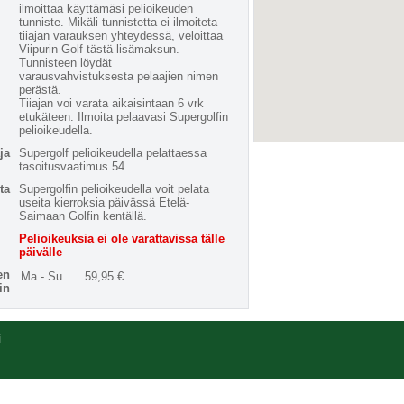
ilmoittaa käyttämäsi pelioikeuden
tunniste. Mikäli tunnistetta ei ilmoiteta
tiiajan varauksen yhteydessä, veloittaa
Viipurin Golf tästä lisämaksun.
Tunnisteen löydät
varausvahvistuksesta pelaajien nimen
perästä.
Tiiajan voi varata aikaisintaan 6 vrk
etukäteen. Ilmoita pelaavasi Supergolfin
pelioikeudella.
ja
Supergolf pelioikeudella pelattaessa
tasoitusvaatimus 54.
ta
Supergolfin pelioikeudella voit pelata
useita kierroksia päivässä Etelä-
Saimaan Golfin kentällä.
Pelioikeuksia ei ole varattavissa tälle
päivälle
en
Ma - Su
59,95 €
in
i