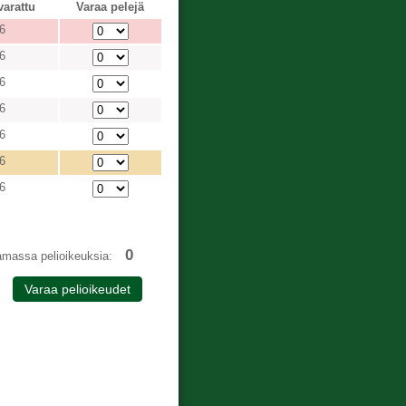
varattu
Varaa pelejä
6
6
6
6
6
6
6
0
amassa pelioikeuksia: