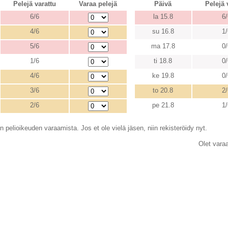
Pelejä varattu
Varaa pelejä
Päivä
Pelejä 
6/6
la 15.8
6/
4/6
su 16.8
1/
5/6
ma 17.8
0/
1/6
ti 18.8
0/
4/6
ke 19.8
0/
3/6
to 20.8
2/
2/6
pe 21.8
1/
 pelioikeuden varaamista. Jos et ole vielä jäsen, niin rekisteröidy nyt.
Olet vara