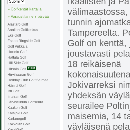
Ikaalisten ja P
välimaastossa, 
» Golfkentät kartalla
» Varaustilanne 7 päivää
tunnin ajomatk
Alastaro Golf
Tampereelta. Po
Annilan Golfkeskus
Eke Golf
Golf on kenttä, 
Espoo Ringside Golf
Golf Pirkkala
joustavasti pela
Hartola Golf
Hattula Golf
18 reikäisenä
Hill Side Golf
Hirsala Golf
kokonaisuutena
Hirvihaaran Golf
Holiday Club Golf Saimaa
Jokivarreksi ni
Härmä Golf
Iitti Golf
yhdeksän väylä
Imatran Golf
Järviseudun Golfseura
seurailee Polti
Kaakon Golf
maisemia, 14 ta
Kalajoki Golf
Kartanogolf
väyläisenä pela
Kokkolan Golf
KoskiGolf