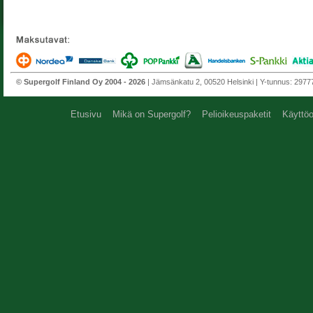
© Supergolf Finland Oy 2004 - 2026
| Jämsänkatu 2, 00520 Helsinki | Y-tunnus: 297772
Etusivu
Mikä on Supergolf?
Pelioikeuspaketit
Käyttöo