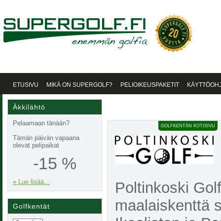
ETUSIVU
MIKÄ ON SUPERGOLF?
PELIOIKEUSPAKETIT
KÄYTTÖOH
Äkkilähtö
Pelaamaan tänään?
GOLFKENTÄN KOTISIVU
Tämän päivän vapaana
olevat pelipaikat
-15 %
» Lue lisää...
Poltinkoski Golf
maalaiskenttä s
Golfkentät