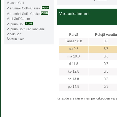
Vaasan Golf
Vierumäki Golf - Classic
Varauskalenteri
Vierumäki Golf - Cooke
Vihti Golf Center
Viipurin Golf
Viipurin Golf: Kahilanniemi
Virvik Golf
Päivä
Pelejä varattu
Ähtärin Golf
Tänään 8.8
0/8
su 9.8
3/8
ma 10.8
0/8
ti 11.8
0/8
ke 12.8
0/8
to 13.8
0/8
pe 14.8
0/8
Kirjaudu sisään ennen pelioikeuden varaa