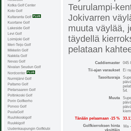
Teurulampi-kent
Kotka Golf Center
Koto Golf
Jokivarren väyl
Kultaranta Golf
Kuortane Golf
muuta väylää, j
Lakeside Golf
Levi Golf
täydellä kierrok
Loimijoki Golf
Meri-Teijo Golf
pelataan kahtee
Mikkelin Golf
Nakkila Golf
Nevas Golf
Caddiemaster
045 
Nivalan Seudun Golf
Tii-ajan varaukset
Ei ra
Nordcenter
Tasoitusraja
Supe
Nurmijärvi Golf
päiv
Paltamo Golf
pela
Pietarsaaren Golf
54.
Poltinkoski Golf
Muuta
Supe
Porin Golfkerho
päiv
päiv
Porvoo Golf
kierr
PuulaGolf
Ruuhikoskigolf
Tänään pelaamaan -15 %
33.1
Ruukkigolf
Golfkierroksen hinta
Ma 
Uudenkaupungin Golfklubi
yksittäin