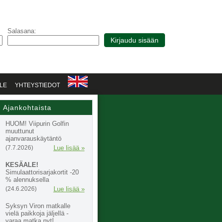
Salasana:
LE
YHTEYSTIEDOT
Ajankohtaista
HUOM! Viipurin Golfin
muuttunut
ajanvarauskäytäntö
(7.7.2026)
Lue lisää »
KESÄALE!
Simulaattorisarjakortit -20
% alennuksella
(24.6.2026)
Lue lisää »
Syksyn Viron matkalle
vielä paikkoja jäljellä -
varaa matka nyt!