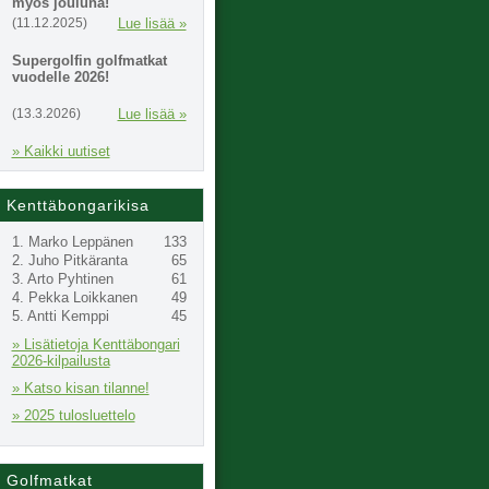
myös jouluna!
(11.12.2025)
Lue lisää »
Supergolfin golfmatkat
vuodelle 2026!
(13.3.2026)
Lue lisää »
» Kaikki uutiset
Kenttäbongarikisa
1. Marko Leppänen
133
2. Juho Pitkäranta
65
3. Arto Pyhtinen
61
4. Pekka Loikkanen
49
5. Antti Kemppi
45
» Lisätietoja Kenttäbongari
2026-kilpailusta
» Katso kisan tilanne!
» 2025 tulosluettelo
Golfmatkat