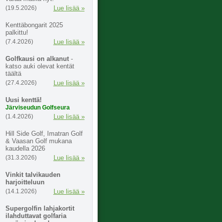
(19.5.2026)
Lue lisää »
Kenttäbongarit 2025
palkittu!
(7.4.2026)
Lue lisää »
Golfkausi on alkanut
-
katso auki olevat kentät
täältä
(27.4.2026)
Lue lisää »
Uusi kenttä!
Järviseudun Golfseura
(1.4.2026)
Lue lisää »
Hill Side Golf, Imatran Golf
& Vaasan Golf mukana
kaudella 2026
(31.3.2026)
Lue lisää »
Vinkit talvikauden
harjoitteluun
(14.1.2026)
Lue lisää »
Supergolfin lahjakortit
ilahduttavat golfaria