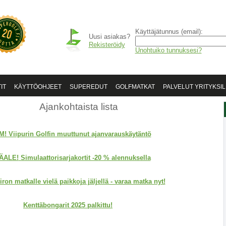
Käyttäjätunnus (email):
Uusi asiakas?
Rekisteröidy
Unohtuiko tunnuksesi?
IT
KÄYTTÖOHJEET
SUPEREDUT
GOLFMATKAT
PALVELUT YRITYKSIL
Ajankohtaista lista
! Viipurin Golfin muuttunut ajanvarauskäytäntö
ÄALE!
Simulaattorisarjakortit -20 % alennuksella
ron matkalle vielä paikkoja jäljellä - varaa matka nyt!
Kenttäbongarit 2025 palkittu!