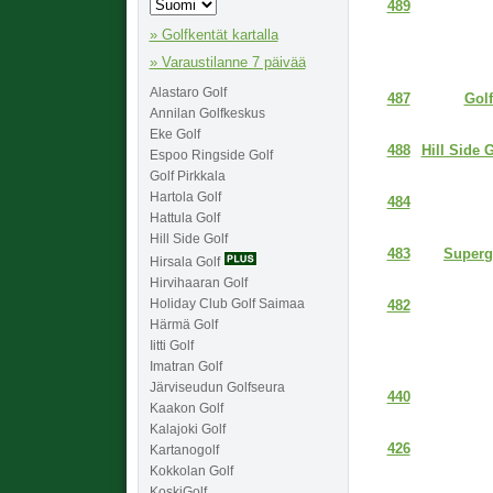
489
» Golfkentät kartalla
» Varaustilanne 7 päivää
Alastaro Golf
Golf
487
Annilan Golfkeskus
Eke Golf
Hill Side 
488
Espoo Ringside Golf
Golf Pirkkala
Hartola Golf
484
Hattula Golf
Hill Side Golf
Supergo
483
Hirsala Golf
Hirvihaaran Golf
Holiday Club Golf Saimaa
482
Härmä Golf
Iitti Golf
Imatran Golf
Järviseudun Golfseura
440
Kaakon Golf
Kalajoki Golf
426
Kartanogolf
Kokkolan Golf
KoskiGolf