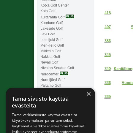
Kotka Golf Center
Koto Golf
418
Kultaranta Golf
Kuortane Golf
S
407
Lakeside Golf
Levi Golf
Loimijoki Golf
386
Meri-Teijo Golf
Mikkelin Golf
345
Nakkila Golf
Nevas Golf
Nivalan Seudun Golf
Kenttäbong
340
Nordcenter
Nurmijärvi Golf
Vuode
336
Paltamo Golf
×
Pietarsaaren Golf
335
Tämä sivusto käyttää
Poltinkoski Golf
Porin Golfkerho
evästeitä
Porvoo Golf
PuulaGolf
Tämä verkkosivusto käyttää evästeitä
Ruuhikoskigolf
käyttökokemuksen parantamiseksi.
Ruukkigolf
Käyttämällä verkkosivustoamme hyväksyt
Uudenkaupungin Golfklubi
kaikki evästeet evästekäytäntöjemme