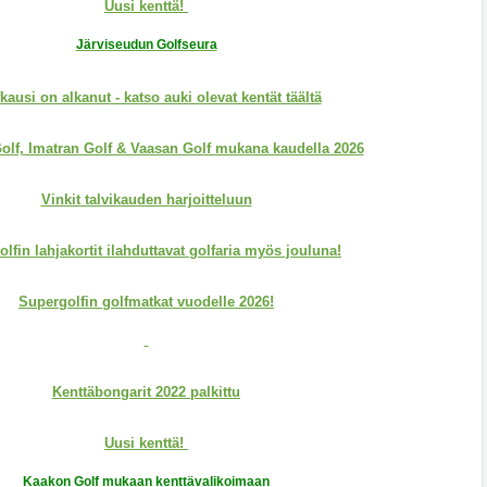
Uusi kenttä!
Järviseudun Golfseura
kausi on alkanut
- katso auki olevat kentät täältä
Golf, Imatran Golf & Vaasan Golf mukana kaudella 2026
Vinkit talvikauden harjoitteluun
lfin lahjakortit ilahduttavat golfaria myös jouluna!
Supergolfin golfmatkat vuodelle 2026!
Kenttäbongarit 2022 palkittu
Uusi kenttä!
Kaakon Golf mukaan kenttävalikoimaan