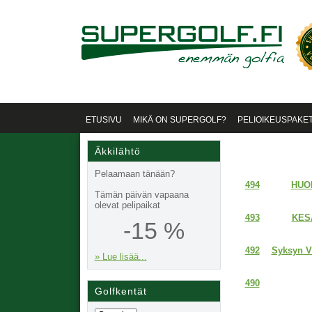
ETUSIVU
MIKÄ ON SUPERGOLF?
PELIOIKEUSPAKET
Äkkilähtö
Pelaamaan tänään?
HUOM
494
Tämän päivän vapaana
olevat pelipaikat
KES
493
-15 %
Syksyn Vi
492
» Lue lisää...
490
Golfkentät